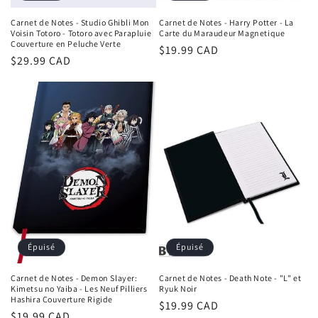
Carnet de Notes - Studio Ghibli Mon
Carnet de Notes - Harry Potter - La
Voisin Totoro - Totoro avec Parapluie
Carte du Maraudeur Magnetique
Couverture en Peluche Verte
Prix
$19.99 CAD
Prix
$29.99 CAD
habituel
habituel
Épuisé
Épuisé
Carnet de Notes - Demon Slayer:
Carnet de Notes - Death Note - "L" et
Kimetsu no Yaiba - Les Neuf Pilliers
Ryuk Noir
Hashira Couverture Rigide
Prix
$19.99 CAD
Prix
$19.99 CAD