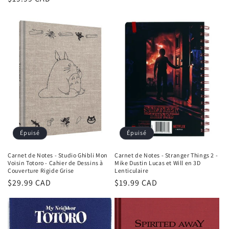
habituel
habituel
Épuisé
Épuisé
Carnet de Notes - Studio Ghibli Mon
Carnet de Notes - Stranger Things 2 -
Voisin Totoro - Cahier de Dessins à
Mike Dustin Lucas et Will en 3D
Couverture Rigide Grise
Lenticulaire
Prix
$29.99 CAD
Prix
$19.99 CAD
habituel
habituel