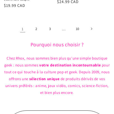
Prix
$24.99 CAD
Prix
$19.99 CAD
habituel
habituel
1
2
3
…
10
Pourquoi nous choisir ?
Chez Rhox, nous sommes bien plus qu'une simple boutique
geek : nous sommes
votre destination incontournable
pour
tout ce qui touche à la culture pop et geek. Depuis 2009, nous
offrons une
sélection unique
de produits dérivés de vos
univers préférés : anime, jeux vidéo, comics, science-fiction,
et bien plus encore.