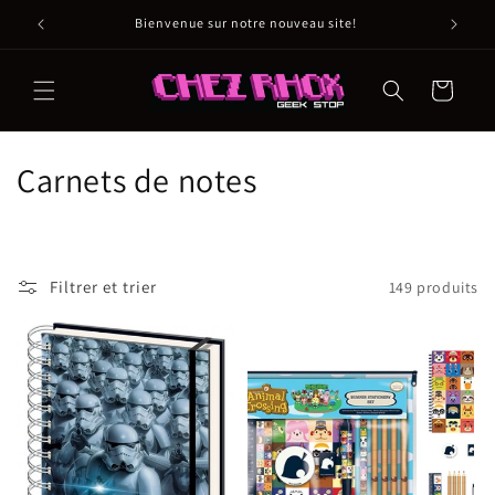
et
passer
Bienvenue sur notre nouveau site!
au
contenu
Panier
C
Carnets de notes
o
l
Filtrer et trier
149 produits
l
e
c
t
i