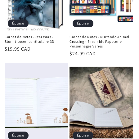
o
n
Épuisé
Épuisé
:
Carnet de Notes - Star Wars -
Carnet de Notes - Nintendo Animal
Stormtrooper Lenticulaire 3D
Crossing - Ensemble Papeterie
Personnages Variés
Prix
$19.99 CAD
Prix
$24.99 CAD
habituel
habituel
Épuisé
Épuisé