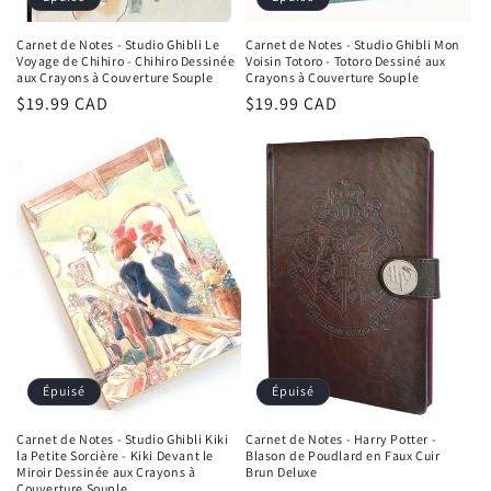
Carnet de Notes - Studio Ghibli Le
Carnet de Notes - Studio Ghibli Mon
Voyage de Chihiro - Chihiro Dessinée
Voisin Totoro - Totoro Dessiné aux
aux Crayons à Couverture Souple
Crayons à Couverture Souple
Prix
$19.99 CAD
Prix
$19.99 CAD
habituel
habituel
Épuisé
Épuisé
Carnet de Notes - Studio Ghibli Kiki
Carnet de Notes - Harry Potter -
la Petite Sorcière - Kiki Devant le
Blason de Poudlard en Faux Cuir
Miroir Dessinée aux Crayons à
Brun Deluxe
Couverture Souple