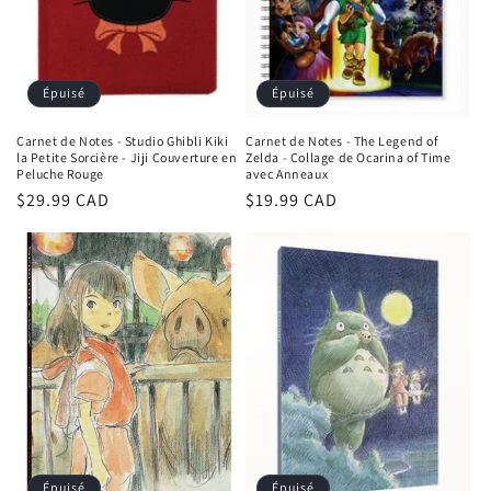
Épuisé
Épuisé
Carnet de Notes - Studio Ghibli Kiki
Carnet de Notes - The Legend of
la Petite Sorcière - Jiji Couverture en
Zelda - Collage de Ocarina of Time
Peluche Rouge
avec Anneaux
Prix
$29.99 CAD
Prix
$19.99 CAD
habituel
habituel
Épuisé
Épuisé