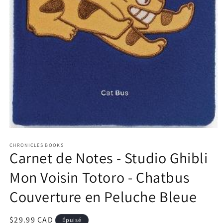
Ouvrir
le
CHRONICLES BOOKS
média
Carnet de Notes - Studio Ghibli
1
dans
une
Mon Voisin Totoro - Chatbus
fenêtre
modale
Couverture en Peluche Bleue
Prix
$29.99 CAD
Épuisé