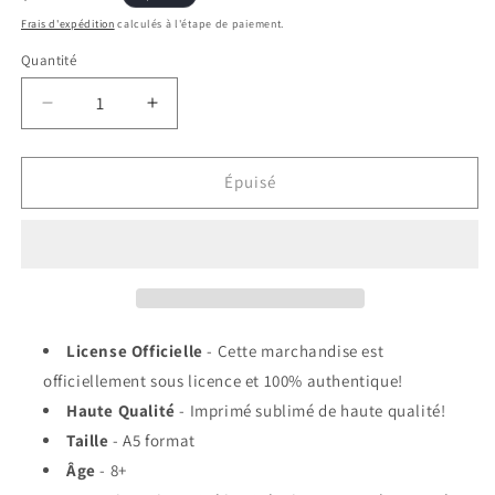
habituel
Frais d'expédition
calculés à l'étape de paiement.
Quantité
Réduire
Augmenter
la
la
quantité
quantité
de
de
Épuisé
Carnet
Carnet
de
de
Notes
Notes
-
-
Studio
Studio
Ghibli
Ghibli
Mon
Mon
License Officielle
- Cette marchandise est
Voisin
Voisin
officiellement sous licence et 100% authentique!
Totoro
Totoro
Haute Qualité
- Imprimé sublimé de haute qualité!
-
-
Chatbus
Chatbus
Taille
- A5 format
Couverture
Couverture
Âge
- 8+
en
en