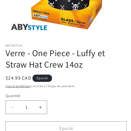
Ouvrir
le
ABYSSTYLE
média
Verre - One Piece - Luffy et
1
dans
une
Straw Hat Crew 14oz
fenêtre
modale
Prix
$24.99 CAD
Épuisé
habituel
Frais d'expédition
calculés à l'étape de paiement.
Quantité
Réduire
Augmenter
la
la
quantité
quantité
de
de
Épuisé