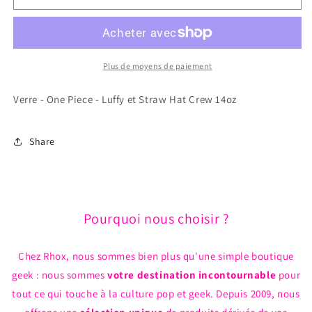
Verre
Verre
-
-
One
One
Piece
Piece
-
-
Plus de moyens de paiement
Luffy
Luffy
et
et
Verre - One Piece - Luffy et Straw Hat Crew 14oz
Straw
Straw
Hat
Hat
Crew
Crew
Share
14oz
14oz
Pourquoi nous choisir ?
Chez Rhox, nous sommes bien plus qu'une simple boutique
geek : nous sommes
votre destination incontournable
pour
tout ce qui touche à la culture pop et geek. Depuis 2009, nous