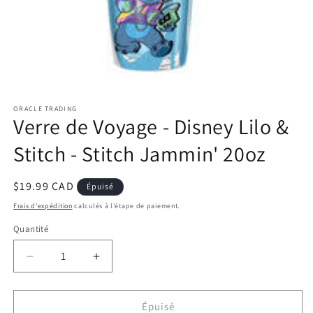
Ouvrir
le
ORACLE TRADING
média
Verre de Voyage - Disney Lilo &
1
dans
une
Stitch - Stitch Jammin' 20oz
fenêtre
modale
Prix
$19.99 CAD
Épuisé
habituel
Frais d'expédition
calculés à l'étape de paiement.
Quantité
Réduire
Augmenter
la
la
quantité
quantité
de
de
Épuisé