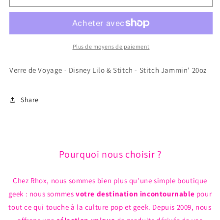
Verre
Verre
de
de
Voyage
Voyage
-
-
Disney
Disney
Plus de moyens de paiement
Lilo
Lilo
&amp;
&amp;
Verre de Voyage - Disney Lilo & Stitch - Stitch Jammin' 20oz
Stitch
Stitch
-
-
Stitch
Stitch
Share
Jammin&#39;
Jammin&#39;
20oz
20oz
Pourquoi nous choisir ?
Chez Rhox, nous sommes bien plus qu'une simple boutique
geek : nous sommes
votre destination incontournable
pour
tout ce qui touche à la culture pop et geek. Depuis 2009, nous