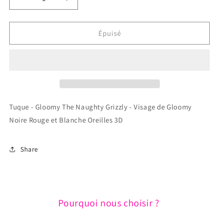
Réduire
Augmenter
la
la
quantité
quantité
de
de
Épuisé
Tuque
Tuque
-
-
Gloomy
Gloomy
The
The
Naughty
Naughty
Grizzly
Grizzly
-
-
Tuque - Gloomy The Naughty Grizzly - Visage de Gloomy
Visage
Visage
Noire Rouge et Blanche Oreilles 3D
de
de
Gloomy
Gloomy
Noire
Noire
Share
Rouge
Rouge
et
et
Blanche
Blanche
Oreilles
Oreilles
3D
3D
Pourquoi nous choisir ?