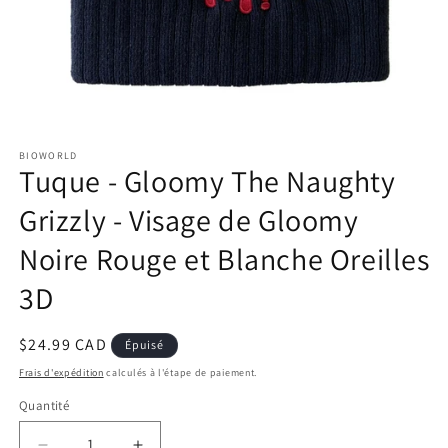
Ouvrir
le
BIOWORLD
média
Tuque - Gloomy The Naughty
1
dans
une
Grizzly - Visage de Gloomy
fenêtre
modale
Noire Rouge et Blanche Oreilles
3D
Prix
$24.99 CAD
Épuisé
habituel
Frais d'expédition
calculés à l'étape de paiement.
Quantité