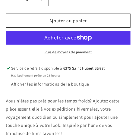
Réduire
Augmenter
la
la
quantité
quantité
de
de
Ajouter au panier
Tuque
Tuque
-
-
Dreamworks
Dreamworks
Shrek
Shrek
-
-
Plus de moyens de paiement
Visage
Visage
de
de
Service de retrait disponible à
6375 Saint Hubert Street
Shrek
Shrek
Habituellement prête en 24 heures
Verte
Verte
Oreilles
Oreilles
Afficher les informations de la boutique
3D
3D
Vous n'êtes pas prêt pour les temps froids? Ajoutez cette
pièce essentielle à vos expéditions hivernales, votre
voyagement quotidien ou simplement pour ajouter une
touche unique à votre look. Inspirée par l'une de vos
franchise de films favorites!