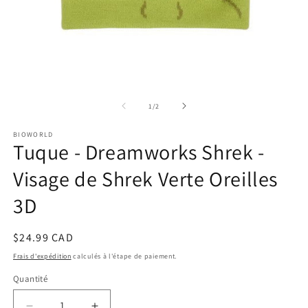
Ouvrir
Ou
le
le
média
m
de
1
/
2
1
2
dans
d
BIOWORLD
une
u
Tuque - Dreamworks Shrek -
fenêtre
fe
modale
m
Visage de Shrek Verte Oreilles
3D
Prix
$24.99 CAD
habituel
Frais d'expédition
calculés à l'étape de paiement.
Quantité