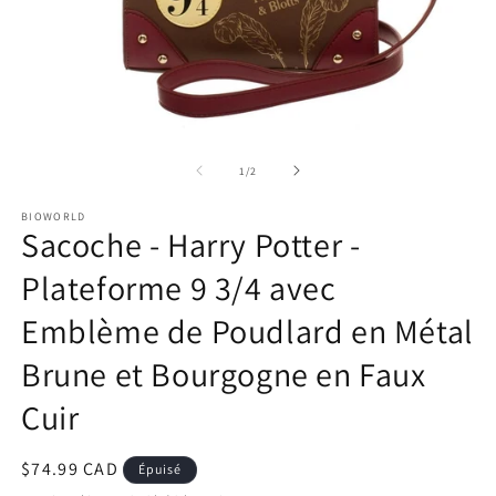
Ouvrir
Ou
le
le
média
m
de
1
/
2
1
2
dans
d
BIOWORLD
une
u
Sacoche - Harry Potter -
fenêtre
fe
modale
m
Plateforme 9 3/4 avec
Emblème de Poudlard en Métal
Brune et Bourgogne en Faux
Cuir
Prix
$74.99 CAD
Épuisé
habituel