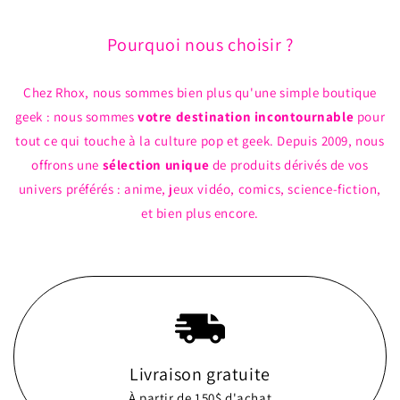
Brune
Brune
et
et
Pourquoi nous choisir ?
Bourgogne
Bourgogne
en
en
Faux
Faux
Chez Rhox, nous sommes bien plus qu'une simple boutique
Cuir
Cuir
geek : nous sommes
votre destination incontournable
pour
tout ce qui touche à la culture pop et geek. Depuis 2009, nous
offrons une
sélection unique
de produits dérivés de vos
univers préférés : anime, jeux vidéo, comics, science-fiction,
et bien plus encore.
Livraison gratuite
À partir de 150$ d'achat