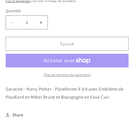
Frais d'expédition
calculés à l'étape de paiement.
Quantité
Réduire
Augmenter
la
la
quantité
quantité
de
de
Épuisé
Sacoche
Sacoche
-
-
Harry
Harry
Potter
Potter
-
-
Plus de moyens de paiement
Plateforme
Plateforme
9
9
Sacoche - Harry Potter - Plateforme 9 3/4 avec Emblème de
3/4
3/4
Poudlard en Métal Brune et Bourgogne en Faux Cuir
avec
avec
Emblème
Emblème
de
de
Share
Poudlard
Poudlard
en
en
Métal
Métal