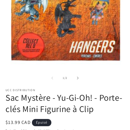
Ou
le
m
2
Ouvrir
d
le
u
média
de
1
/
2
fe
1
m
dans
UCC DISTRIBUTION
une
Sac Mystère - Yu-Gi-Oh! - Porte-
fenêtre
modale
clés Mini Figurine à Clip
Prix
$13.99 CAD
Épuisé
habituel