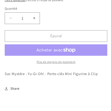
Frais d'expédition
calculés à l'étape de paiement.
Quantité
Réduire
Augmenter
la
la
quantité
quantité
de
de
Épuisé
Sac
Sac
Mystère
Mystère
-
-
Yu-
Yu-
Gi-
Gi-
Plus de moyens de paiement
Oh!
Oh!
-
-
Sac Mystère - Yu-Gi-Oh! - Porte-clés Mini Figurine à Clip
Porte-
Porte-
clés
clés
Mini
Mini
Share
Figurine
Figurine
à
à
Clip
Clip