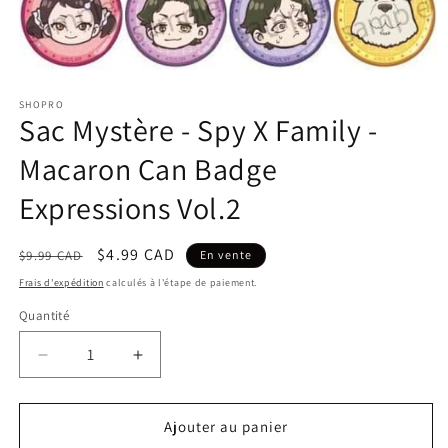
Ouvrir
le
SHOPRO
média
Sac Mystère - Spy X Family -
1
dans
une
Macaron Can Badge
fenêtre
modale
Expressions Vol.2
Prix
Prix
$4.99 CAD
$9.99 CAD
En vente
habituel
promotionnel
Frais d'expédition
calculés à l'étape de paiement.
Quantité
Réduire
Augmenter
la
la
quantité
quantité
de
de
Ajouter au panier
Sac
Sac