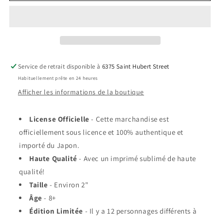
Mystère
Mystère
-
-
Spy
Spy
X
X
Family
Family
-
-
Service de retrait disponible à
6375 Saint Hubert Street
Macaron
Macaron
Habituellement prête en 24 heures
Can
Can
Badge
Badge
Afficher les informations de la boutique
Expressions
Expressions
Vol.2
Vol.2
License Officielle
- Cette marchandise est
officiellement sous licence et 100% authentique et
importé du Japon.
Haute Qualité
- Avec un imprimé sublimé de haute
qualité!
Taille
- Environ 2"
Âge
- 8+
Édition Limitée
- Il y a 12 personnages différents à