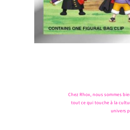
Ouvrir
le
média
1
dans
une
fenêtre
modale
Chez Rhox, nous sommes bie
tout ce qui touche à la cul
univers p