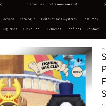
Bienvenue sur notre nouveau site!
Accueil
Catalogue
Boîtes et sacs mystères
Costumes
Figurines
Funko Pop !
Peluches
Sac à dos
Contact
MO
S
P
F
S