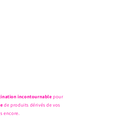
à
à
Dos
Dos
Série
Série
2
2
tination incontournable
pour
ue
de produits dérivés de vos
us encore.