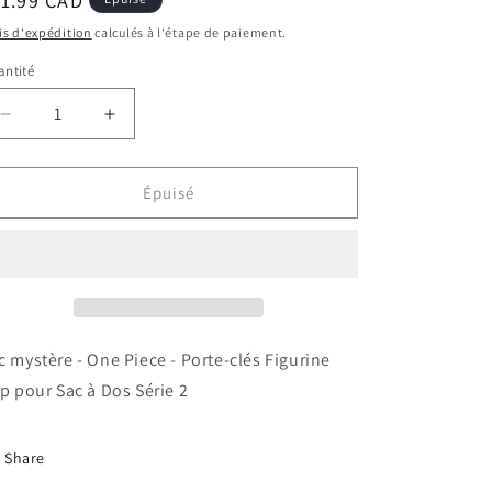
ix
1.99 CAD
bituel
is d'expédition
calculés à l'étape de paiement.
ntité
Réduire
Augmenter
la
la
quantité
quantité
de
de
Épuisé
Sac
Sac
mystère
mystère
-
-
One
One
Piece
Piece
-
-
Porte-
Porte-
c mystère - One Piece - Porte-clés Figurine
clés
clés
ip pour Sac à Dos Série 2
Figurine
Figurine
Clip
Clip
pour
pour
Share
Sac
Sac