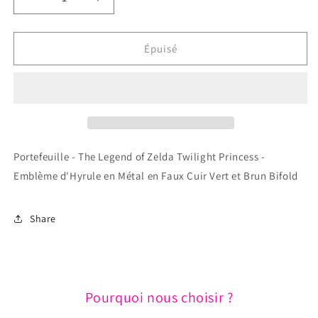
Réduire
Augmenter
la
la
quantité
quantité
de
de
Épuisé
Portefeuille
Portefeuille
-
-
The
The
Legend
Legend
of
of
Zelda
Zelda
-
-
Portefeuille - The Legend of Zelda Twilight Princess -
Emblème
Emblème
Emblème d'Hyrule en Métal en Faux Cuir Vert et Brun Bifold
d&#39;Hyrule
d&#39;Hyrule
en
en
Métal
Métal
Share
et
et
Faux
Faux
Cuir
Cuir
Brun
Brun
et
et
Pourquoi nous choisir ?
Noir
Noir
Bifold
Bifold