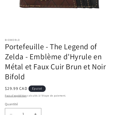
Ouvrir
le
BIOWORLD
média
Portefeuille - The Legend of
1
dans
une
Zelda - Emblème d'Hyrule en
fenêtre
modale
Métal et Faux Cuir Brun et Noir
Bifold
Prix
$29.99 CAD
Épuisé
habituel
Frais d'expédition
calculés à l'étape de paiement.
Quantité