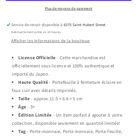
Pocket
Pocket
Monsters
Monsters
Plus de moyens de paiement
-
-
&quot;Team
&quot;Team
Service de retrait disponible à
6375 Saint Hubert Street
bleue&quot;
bleue&quot;
Habituellement prête en 24 heures
Petit
Petit
Porte-
Porte-
Afficher les informations de la boutique
Monnaie
Monnaie
Triangulaire
Triangulaire
License Officielle
- Cette marchandise est
officiellement sous licence et 100% authentique et
importé du Japon.
Haute Qualité
- Portefeuille à fermeture éclaire en
faux cuir avec détails imprimés.
Taille
- approx.11.5 × 6.8 × 5 cm
Âge
- 3+
Édition Limitée
- Un item parfait à ajouter à votre
collection, disponible seulement en quantité limitée!
Tag
- Porte-monnaie, Porte monnaie, Porte Feuille,