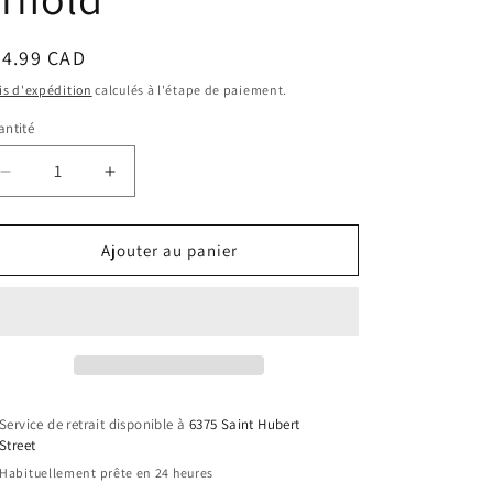
ix
24.99 CAD
bituel
is d'expédition
calculés à l'étape de paiement.
ntité
Réduire
Augmenter
la
la
quantité
quantité
de
de
Ajouter au panier
Portefeuille
Portefeuille
-
-
Legend
Legend
of
of
Zelda
Zelda
-
-
Majora
Majora
Service de retrait disponible à
6375 Saint Hubert
Mask
Mask
Street
Noir
Noir
Habituellement prête en 24 heures
et
et