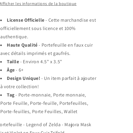
Violet
Violet
Afficher les informations de la boutique
en
en
Faux
Faux
License Officielle
- Cette marchandise est
Cuir
Cuir
Trifold
Trifold
officiellement sous licence et 100%
authentique.
Haute Qualité
- Portefeuille en faux cuir
avec détails imprimés et gaufrés.
Taille
- Environ 4.5" x 3.5"
Âge
- 6+
Design Unique!
- Un item parfait à ajouter
à votre collection!
Tag
- Porte-monnaie, Porte monnaie,
Porte Feuille, Porte-feuille, Portefeuilles,
Porte-feuilles, Porte Feuilles, Wallet
ortefeuille - Legend of Zelda - Majora Mask
ir et Violet en Faux Cuir Trifold