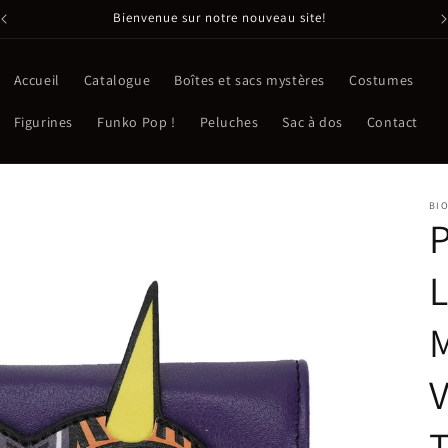
Bienvenue sur notre nouveau site!
Accueil
Catalogue
Boîtes et sacs mystères
Costumes
Figurines
Funko Pop !
Peluches
Sac à dos
Contact
BI
P
L
M
V
T