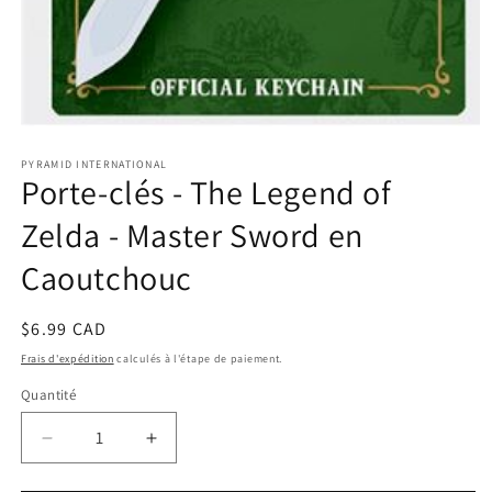
Ouvrir
le
PYRAMID INTERNATIONAL
média
Porte-clés - The Legend of
1
dans
une
Zelda - Master Sword en
fenêtre
modale
Caoutchouc
Prix
$6.99 CAD
habituel
Frais d'expédition
calculés à l'étape de paiement.
Quantité
Réduire
Augmenter
la
la