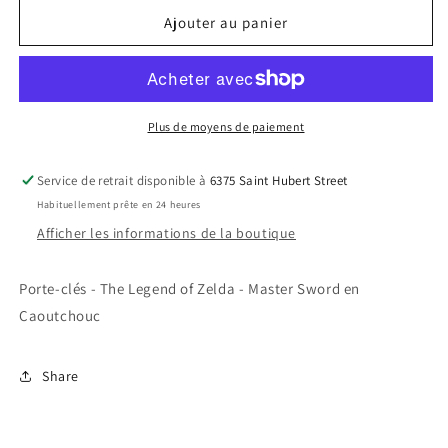
quantité
quantité
de
de
Ajouter au panier
Porte-
Porte-
clés
clés
-
-
The
The
Legend
Legend
Plus de moyens de paiement
of
of
Zelda
Zelda
Service de retrait disponible à
6375 Saint Hubert Street
-
-
Habituellement prête en 24 heures
Master
Master
Sword
Sword
Afficher les informations de la boutique
en
en
Caoutchouc
Caoutchouc
Porte-clés - The Legend of Zelda - Master Sword en
Caoutchouc
Share