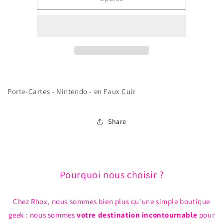
Porte-
Porte-
Cartes
Cartes
-
-
Nintendo
Nintendo
-
-
en
en
Faux
Faux
Cuir
Cuir
Porte-Cartes - Nintendo - en Faux Cuir
Share
Pourquoi nous choisir ?
Chez Rhox, nous sommes bien plus qu'une simple boutique
geek : nous sommes
votre destination incontournable
pour