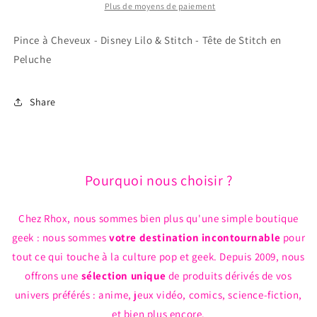
Disney
Disney
Plus de moyens de paiement
Lilo
Lilo
&amp;
&amp;
Pince à Cheveux - Disney Lilo & Stitch - Tête de Stitch en
Stitch
Stitch
Peluche
-
-
Tête
Tête
de
de
Share
Stitch
Stitch
en
en
Peluche
Peluche
Pourquoi nous choisir ?
Chez Rhox, nous sommes bien plus qu'une simple boutique
geek : nous sommes
votre destination incontournable
pour
tout ce qui touche à la culture pop et geek. Depuis 2009, nous
offrons une
sélection unique
de produits dérivés de vos
univers préférés : anime, jeux vidéo, comics, science-fiction,
et bien plus encore.