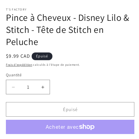
1
d
dans
u
T'S FACTORY
une
fe
Pince à Cheveux - Disney Lilo &
fenêtre
m
modale
Stitch - Tête de Stitch en
Peluche
Prix
$9.99 CAD
Épuisé
habituel
Frais d'expédition
calculés à l'étape de paiement.
Quantité
Réduire
Augmenter
la
la
quantité
quantité
de
de
Épuisé
Pince
Pince
à
à
Cheveux
Cheveux
-
-