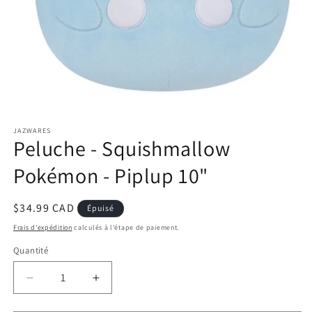
Ouvrir
le
JAZWARES
média
Peluche - Squishmallow
1
dans
une
Pokémon - Piplup 10"
fenêtre
modale
Prix
$34.99 CAD
Épuisé
habituel
Frais d'expédition
calculés à l'étape de paiement.
Quantité
Réduire
Augmenter
la
la