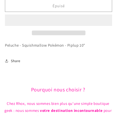
quantité
quantité
de
de
Épuisé
Peluche
Peluche
-
-
Squishmallow
Squishmallow
Pokémon
Pokémon
-
-
Piplup
Piplup
10&quot;
10&quot;
Peluche - Squishmallow Pokémon - Piplup 10"
Share
Pourquoi nous choisir ?
Chez Rhox, nous sommes bien plus qu'une simple boutique
geek : nous sommes
votre destination incontournable
pour