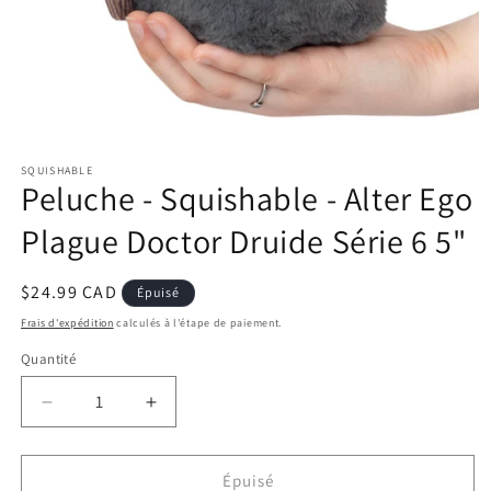
Ouvrir
le
SQUISHABLE
média
Peluche - Squishable - Alter Ego
1
dans
une
Plague Doctor Druide Série 6 5"
fenêtre
modale
Prix
$24.99 CAD
Épuisé
habituel
Frais d'expédition
calculés à l'étape de paiement.
Quantité
Réduire
Augmenter
la
la
quantité
quantité
de
de
Épuisé