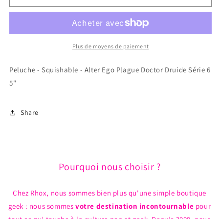
Peluche
Peluche
-
-
Squishable
Squishable
-
-
Alter
Alter
Plus de moyens de paiement
Ego
Ego
Plague
Plague
Peluche - Squishable - Alter Ego Plague Doctor Druide Série 6
Doctor
Doctor
5"
Druide
Druide
Série
Série
6
6
Share
5&quot;
5&quot;
Pourquoi nous choisir ?
Chez Rhox, nous sommes bien plus qu'une simple boutique
geek : nous sommes
votre destination incontournable
pour