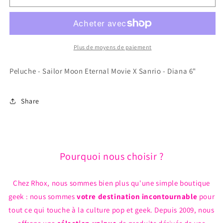
Peluche
Peluche
-
-
Sailor
Sailor
Moon
Moon
Eternal
Eternal
Plus de moyens de paiement
Movie
Movie
X
X
Peluche - Sailor Moon Eternal Movie X Sanrio - Diana 6"
Sanrio
Sanrio
-
-
Diana
Diana
Share
6&quot;
6&quot;
Pourquoi nous choisir ?
Chez Rhox, nous sommes bien plus qu'une simple boutique
geek : nous sommes
votre destination incontournable
pour
tout ce qui touche à la culture pop et geek. Depuis 2009, nous