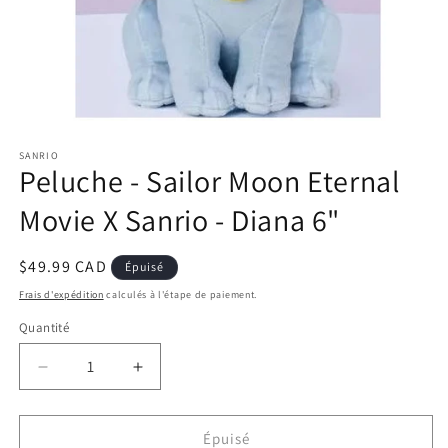
Ouvrir
le
SANRIO
média
Peluche - Sailor Moon Eternal
1
dans
une
Movie X Sanrio - Diana 6"
fenêtre
modale
Prix
$49.99 CAD
Épuisé
habituel
Frais d'expédition
calculés à l'étape de paiement.
Quantité
Réduire
Augmenter
la
la
quantité
quantité
de
de
Épuisé