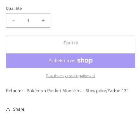
Quantité
Réduire
Augmenter
la
la
quantité
quantité
de
de
Épuisé
Peluche
Peluche
-
-
Pokémon
Pokémon
Pocket
Pocket
Monsters
Monsters
Plus de moyens de paiement
-
-
Slowpoke/Yadon
Slowpoke/Yadon
Peluche - Pokémon Pocket Monsters - Slowpoke/Yadon 13"
13&quot;
13&quot;
Share