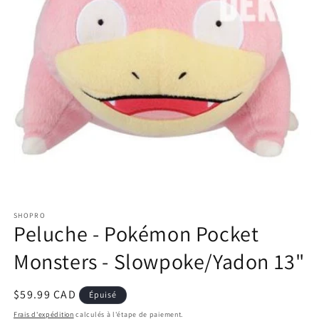
Ouvrir
le
SHOPRO
média
Peluche - Pokémon Pocket
1
dans
une
Monsters - Slowpoke/Yadon 13"
fenêtre
modale
Prix
$59.99 CAD
Épuisé
habituel
Frais d'expédition
calculés à l'étape de paiement.