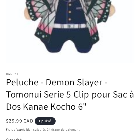
Ouvrir
le
BANDAI
média
Peluche - Demon Slayer -
1
dans
une
Tomonui Serie 5 Clip pour Sac à
fenêtre
modale
Dos Kanae Kocho 6"
Prix
$29.99 CAD
Épuisé
habituel
Frais d'expédition
calculés à l'étape de paiement.
Quantité