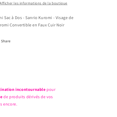
Kuromi
Kuromi
Afficher les informations de la boutique
Convertible
Convertible
en
en
ni Sac à Dos - Sanrio Kuromi - Visage de
Faux
Faux
Cuir
Cuir
romi Convertible en Faux Cuir Noir
Noir
Noir
Share
tination incontournable
pour
ue
de produits dérivés de vos
us encore.