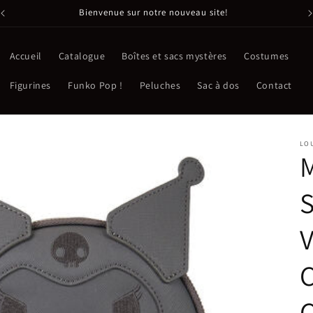
Bienvenue sur notre nouveau site!
Accueil
Catalogue
Boîtes et sacs mystères
Costumes
Figurines
Funko Pop !
Peluches
Sac à dos
Contact
LO
M
S
V
C
C