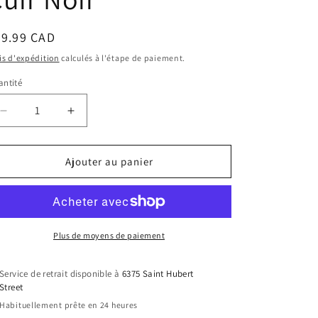
ix
99.99 CAD
bituel
is d'expédition
calculés à l'étape de paiement.
ntité
Réduire
Augmenter
la
la
quantité
quantité
de
de
Ajouter au panier
Mini
Mini
Sac
Sac
à
à
Dos
Dos
-
-
Plus de moyens de paiement
Sanrio
Sanrio
Kuromi
Kuromi
Service de retrait disponible à
6375 Saint Hubert
-
-
Street
Visage
Visage
Habituellement prête en 24 heures
de
de