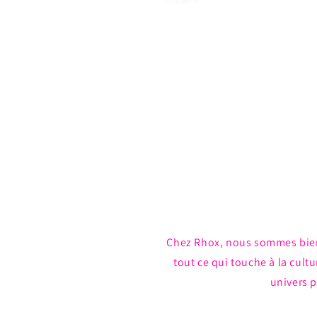
Ouvrir
le
média
1
dans
une
fenêtre
modale
Chez Rhox, nous sommes bie
tout ce qui touche à la cul
univers p