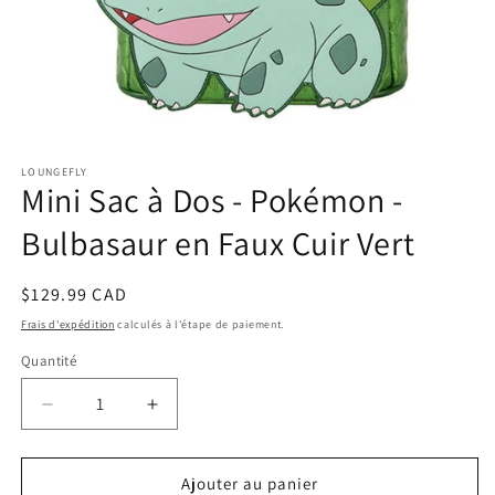
Ouvrir
le
LOUNGEFLY
média
Mini Sac à Dos - Pokémon -
1
dans
une
Bulbasaur en Faux Cuir Vert
fenêtre
modale
Prix
$129.99 CAD
habituel
Frais d'expédition
calculés à l'étape de paiement.
Quantité
Réduire
Augmenter
la
la
quantité
quantité
de
de
Ajouter au panier