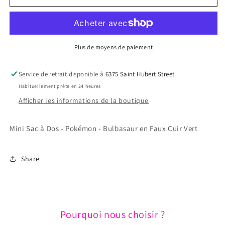
Mini
Mini
Sac
Sac
à
à
Dos
Dos
-
-
Plus de moyens de paiement
Pokémon
Pokémon
-
-
Service de retrait disponible à
6375 Saint Hubert Street
Bulbasaur
Bulbasaur
Habituellement prête en 24 heures
en
en
Faux
Faux
Afficher les informations de la boutique
Cuir
Cuir
Vert
Vert
Mini Sac à Dos - Pokémon - Bulbasaur en Faux Cuir Vert
Share
Pourquoi nous choisir ?