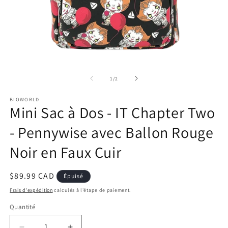
Ouvrir
Ou
le
le
média
m
de
1
/
2
1
2
dans
d
BIOWORLD
une
u
Mini Sac à Dos - IT Chapter Two
fenêtre
fe
modale
m
- Pennywise avec Ballon Rouge
Noir en Faux Cuir
Prix
$89.99 CAD
Épuisé
habituel
Frais d'expédition
calculés à l'étape de paiement.
Quantité