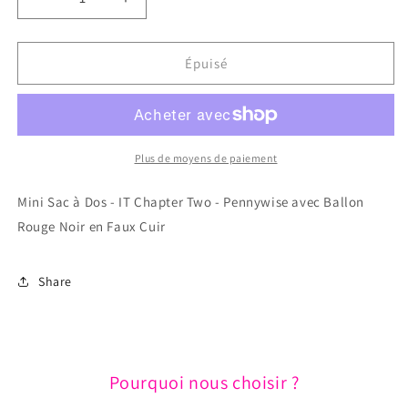
Réduire
Augmenter
la
la
quantité
quantité
de
de
Épuisé
Mini
Mini
Sac
Sac
à
à
Dos
Dos
-
-
Plus de moyens de paiement
IT
IT
Chapter
Chapter
Mini Sac à Dos - IT Chapter Two - Pennywise avec Ballon
Two
Two
Rouge Noir en Faux Cuir
-
-
Pennywise
Pennywise
avec
avec
Share
Ballon
Ballon
Rouge
Rouge
Noir
Noir
en
en
Faux
Faux
Pourquoi nous choisir ?
Cuir
Cuir