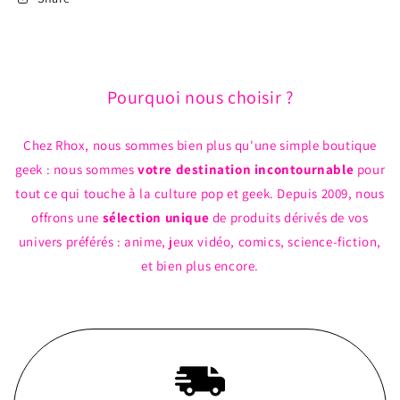
the
the
Girl
Girl
Bleu
Bleu
en
en
Faux
Faux
Pourquoi nous choisir ?
Cuir
Cuir
Chez Rhox, nous sommes bien plus qu'une simple boutique
geek : nous sommes
votre destination incontournable
pour
tout ce qui touche à la culture pop et geek. Depuis 2009, nous
offrons une
sélection unique
de produits dérivés de vos
univers préférés : anime, jeux vidéo, comics, science-fiction,
et bien plus encore.