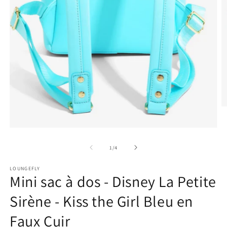
Ou
le
m
Ouvrir
2
le
d
média
de
u
1
/
4
1
fe
dans
m
une
LOUNGEFLY
Mini sac à dos - Disney La Petite
fenêtre
modale
Sirène - Kiss the Girl Bleu en
Faux Cuir