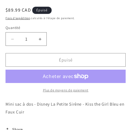
Prix
$89.99 CAD
Épuisé
habituel
Frais d'expédition
calculés à l'étape de paiement.
Quantité
Réduire
Augmenter
la
la
quantité
quantité
de
de
Épuisé
Mini
Mini
sac
sac
à
à
dos
dos
-
-
Plus de moyens de paiement
Disney
Disney
La
La
Mini sac à dos - Disney La Petite Sirène - Kiss the Girl Bleu en
Petite
Petite
Faux Cuir
Sirène
Sirène
-
-
Kiss
Kiss
Share