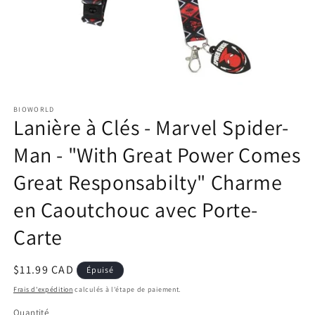
Ouvrir
le
BIOWORLD
média
Lanière à Clés - Marvel Spider-
1
dans
une
Man - "With Great Power Comes
fenêtre
modale
Great Responsabilty" Charme
en Caoutchouc avec Porte-
Carte
Prix
$11.99 CAD
Épuisé
habituel
Frais d'expédition
calculés à l'étape de paiement.
Quantité