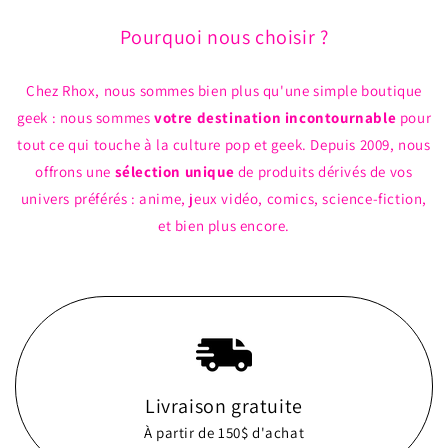
Caoutchouc
Caoutchouc
Pourquoi nous choisir ?
avec
avec
Porte-
Porte-
Carte
Carte
Chez Rhox, nous sommes bien plus qu'une simple boutique
geek : nous sommes
votre destination incontournable
pour
tout ce qui touche à la culture pop et geek. Depuis 2009, nous
offrons une
sélection unique
de produits dérivés de vos
univers préférés : anime, jeux vidéo, comics, science-fiction,
et bien plus encore.
Livraison gratuite
À partir de 150$ d'achat