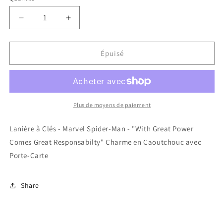
Réduire
Augmenter
la
la
quantité
quantité
de
de
Épuisé
Lanière
Lanière
à
à
Clés
Clés
-
-
Marvel
Marvel
Plus de moyens de paiement
Spider-
Spider-
Man
Man
Lanière à Clés - Marvel Spider-Man - "With Great Power
-
-
Comes Great Responsabilty" Charme en Caoutchouc avec
&quot;With
&quot;With
Porte-Carte
Great
Great
Power
Power
Comes
Comes
Share
Great
Great
Responsabilty&quot;
Responsabilty&quot;
Charme
Charme
en
en