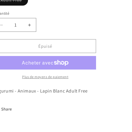
Variante
Adult Free
épuisée
ou
indisponible
ntité
Réduire
Augmenter
la
la
quantité
quantité
de
de
Épuisé
Kigurumi
Kigurumi
-
-
Animaux
Animaux
-
-
Lapin
Lapin
Plus de moyens de paiement
Blanc
Blanc
gurumi - Animaux - Lapin Blanc Adult Free
Share