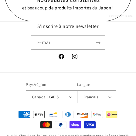
et beaucoup de produits importés du Japon !
powered by
Tapita
S'inscrire à notre newsletter
E-mail
Facebook
Instagram
Pays/région
Langue
Canada | CAD $
Français
Moyens
de
paiement
© 2026,
Chez Rhox, le Geek Stop
Commerce électronique propulsé par Shopify