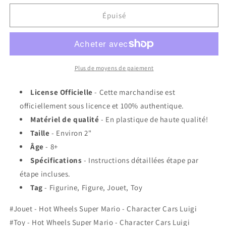
quantité
quantité
de
de
Épuisé
Jouet
Jouet
-
-
Hot
Hot
Wheels
Wheels
Super
Super
Plus de moyens de paiement
Mario
Mario
-
-
License Officielle
- Cette marchandise est
Character
Character
officiellement sous licence et 100% authentique.
Cars
Cars
Matériel de qualité
- En plastique de haute qualité!
Luigi
Luigi
Taille
- Environ 2"
Âge
- 8+
Spécifications
- Instructions détaillées étape par
étape incluses.
Tag
- Figurine, Figure, Jouet, Toy
#Jouet - Hot Wheels Super Mario - Character Cars Luigi
#Toy - Hot Wheels Super Mario - Character Cars Luigi