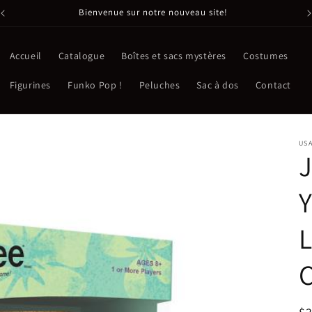
Bienvenue sur notre nouveau site!
Accueil
Catalogue
Boîtes et sacs mystères
Costumes
Figurines
Funko Pop !
Peluches
Sac à dos
Contact
US
J
Y
L
C