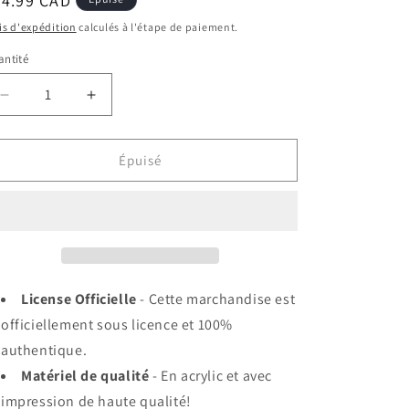
ix
34.99 CAD
bituel
is d'expédition
calculés à l'étape de paiement.
ntité
Réduire
Augmenter
la
la
quantité
quantité
de
de
Épuisé
Jeu
Jeu
de
de
société
société
-
-
Yahtzee
Yahtzee
-
-
Disney
Disney
License Officielle
- Cette marchandise est
Lilo
Lilo
officiellement sous licence et 100%
&amp;
&amp;
authentique.
Stitch
Stitch
Collection
Collection
Matériel de qualité
- En acrylic et avec
impression de haute qualité!