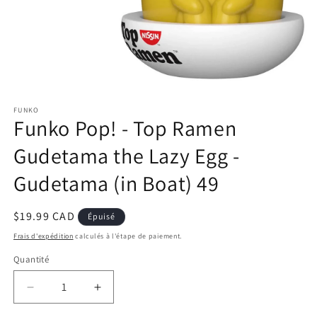
Ouvrir
le
FUNKO
média
Funko Pop! - Top Ramen
1
dans
une
Gudetama the Lazy Egg -
fenêtre
modale
Gudetama (in Boat) 49
Prix
$19.99 CAD
Épuisé
habituel
Frais d'expédition
calculés à l'étape de paiement.
Quantité
Réduire
Augmenter
la
la