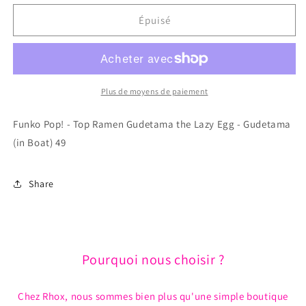
quantité
quantité
de
de
Épuisé
Funko
Funko
Pop!
Pop!
-
-
Top
Top
Ramen
Ramen
Plus de moyens de paiement
Gudetama
Gudetama
the
the
Funko Pop! - Top Ramen Gudetama the Lazy Egg - Gudetama
Lazy
Lazy
(in Boat) 49
Egg
Egg
-
-
Gudetama
Gudetama
Share
(in
(in
Boat)
Boat)
49
49
Pourquoi nous choisir ?
Chez Rhox, nous sommes bien plus qu'une simple boutique