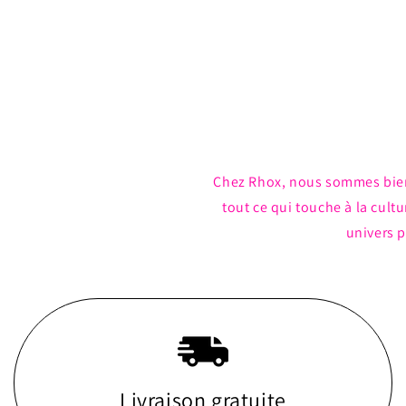
Ouvrir
le
média
1
dans
une
fenêtre
modale
Chez Rhox, nous sommes bie
tout ce qui touche à la cul
univers p
Livraison gratuite