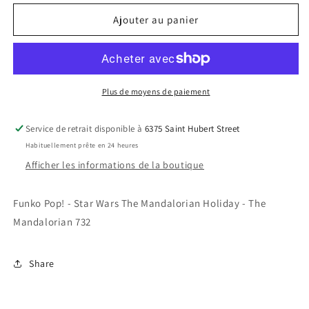
quantité
quantité
de
de
Ajouter au panier
Funko
Funko
Pop!
Pop!
-
-
Star
Star
Wars
Wars
Plus de moyens de paiement
The
The
Mandalorian
Mandalorian
Service de retrait disponible à
6375 Saint Hubert Street
Holiday
Holiday
Habituellement prête en 24 heures
-
-
The
The
Afficher les informations de la boutique
Mandalorian
Mandalorian
732
732
Funko Pop! - Star Wars The Mandalorian Holiday - The
Mandalorian 732
Share