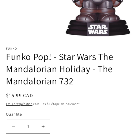
Ouvrir
le
FUNKO
média
Funko Pop! - Star Wars The
1
dans
une
Mandalorian Holiday - The
fenêtre
modale
Mandalorian 732
Prix
$15.99 CAD
habituel
Frais d'expédition
calculés à l'étape de paiement.
Quantité
Réduire
Augmenter
la
la