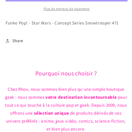
Star
Star
Wars
Wars
Plus de moyens de paiement
-
-
Concept
Concept
Funko Pop! - Star Wars - Concept Series Snowtrooper 471
Series
Series
Snowtrooper
Snowtrooper
471
471
Share
Pourquoi nous choisir ?
Chez Rhox, nous sommes bien plus qu'une simple boutique
geek : nous sommes
votre destination incontournable
pour
tout ce qui touche à la culture pop et geek. Depuis 2009, nous
offrons une
sélection unique
de produits dérivés de vos
univers préférés : anime, jeux vidéo, comics, science-fiction,
et bien plus encore.