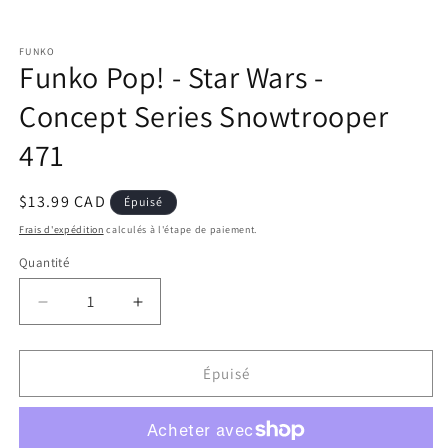
Ouvrir
le
FUNKO
média
Funko Pop! - Star Wars -
1
dans
une
Concept Series Snowtrooper
fenêtre
modale
471
Prix
$13.99 CAD
Épuisé
habituel
Frais d'expédition
calculés à l'étape de paiement.
Quantité
Réduire
Augmenter
la
la
quantité
quantité
de
de
Épuisé
Funko
Funko
Pop!
Pop!
-
-