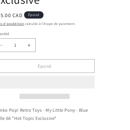
ix
35.00 CAD
Épuisé
bituel
is d'expédition
calculés à l'étape de paiement.
ntité
Réduire
Augmenter
la
la
quantité
quantité
de
de
Épuisé
Funko
Funko
Pop!
Pop!
Retro
Retro
Toys
Toys
-
-
My
My
Little
Little
nko Pop! Retro Toys - My Little Pony - Blue
Pony
Pony
lle 66 *Hot Topic Exclusive*
-
-
Blue
Blue