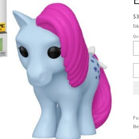
Pr
$
ha
Fra
Qua
Fu
Be