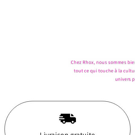
Ouvrir
le
média
1
dans
une
fenêtre
modale
Chez Rhox, nous sommes bie
tout ce qui touche à la cul
univers p
Livraison gratuite