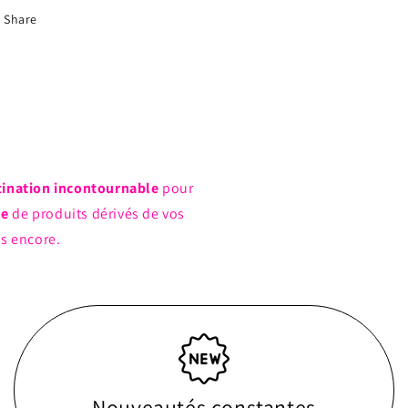
Belle
Belle
Share
66
66
*Hot
*Hot
Topic
Topic
Exclusive*
Exclusive*
tination incontournable
pour
ue
de produits dérivés de vos
us encore.
Nouveautés constantes