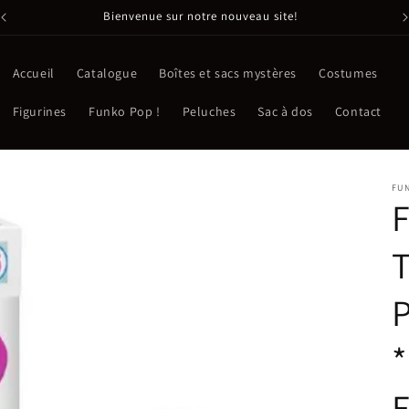
Bienvenue sur notre nouveau site!
Accueil
Catalogue
Boîtes et sacs mystères
Costumes
Figurines
Funko Pop !
Peluches
Sac à dos
Contact
FU
F
T
P
*
E