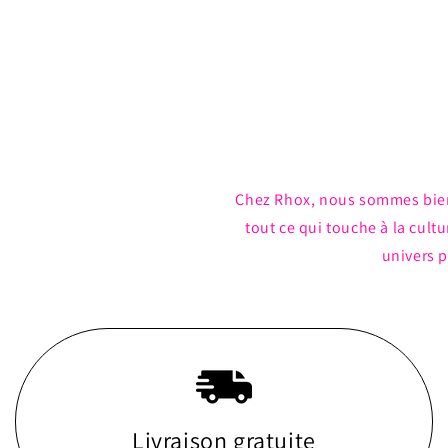
Ouvrir
le
média
1
dans
une
fenêtre
modale
Chez Rhox, nous sommes bie
tout ce qui touche à la cul
univers p
Livraison gratuite