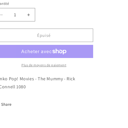
ntité
Réduire
Augmenter
la
la
quantité
quantité
de
de
Épuisé
Funko
Funko
Pop!
Pop!
Movies
Movies
-
-
The
The
Plus de moyens de paiement
Mummy
Mummy
-
-
nko Pop! Movies - The Mummy - Rick
Rick
Rick
Connell 1080
O&#39;Connell
O&#39;Connell
1080
1080
Share