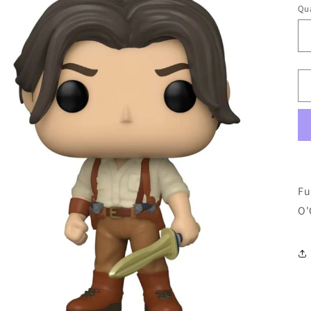
Qua
Fu
O'