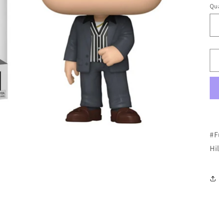
Qua
#F
Hi