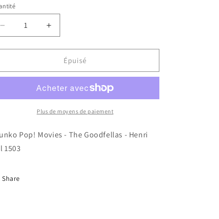
ntité
Réduire
Augmenter
la
la
quantité
quantité
de
de
Épuisé
Funko
Funko
Pop!
Pop!
Movies
Movies
-
-
The
The
Plus de moyens de paiement
Goodfellas
Goodfellas
-
-
unko Pop! Movies - The Goodfellas - Henri
Henri
Henri
ll 1503
Hill
Hill
1503
1503
Share