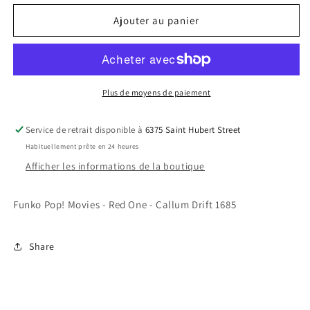
quantité
quantité
de
de
Ajouter au panier
Funko
Funko
Pop!
Pop!
Movies
Movies
-
-
Red
Red
Plus de moyens de paiement
One
One
-
-
Service de retrait disponible à
6375 Saint Hubert Street
Callum
Callum
Habituellement prête en 24 heures
Drift
Drift
1685
1685
Afficher les informations de la boutique
*LIQUIDATION*
*LIQUIDATION*
Funko Pop! Movies - Red One - Callum Drift 1685
Share