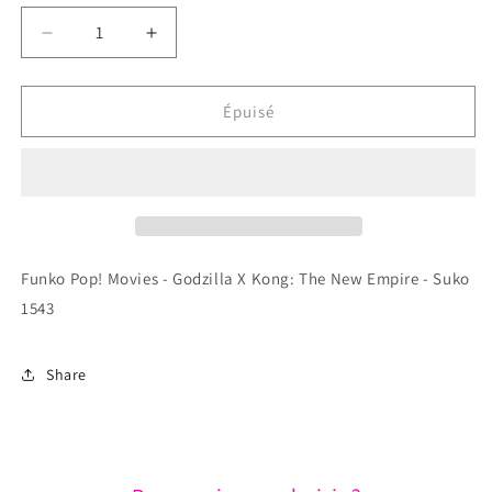
Réduire
Augmenter
la
la
quantité
quantité
de
de
Épuisé
Funko
Funko
Pop!
Pop!
Movies
Movies
-
-
Godzilla
Godzilla
X
X
Kong:
Kong:
Funko Pop! Movies - Godzilla X Kong: The New Empire - Suko
The
The
1543
New
New
Empire
Empire
-
-
Share
Suko
Suko
1543
1543