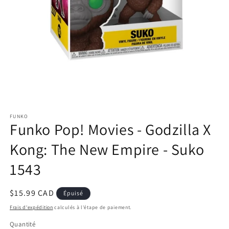
Ouvrir
le
FUNKO
média
Funko Pop! Movies - Godzilla X
1
dans
une
Kong: The New Empire - Suko
fenêtre
modale
1543
Prix
$15.99 CAD
Épuisé
habituel
Frais d'expédition
calculés à l'étape de paiement.
Quantité