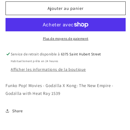
quantité
quantité
de
de
Ajouter au panier
Funko
Funko
Pop!
Pop!
Movies
Movies
-
-
Godzilla
Godzilla
Plus de moyens de paiement
X
X
Kong:
Kong:
Service de retrait disponible à
6375 Saint Hubert Street
The
The
Habituellement prête en 24 heures
New
New
Empire
Empire
Afficher les informations de la boutique
-
-
Godzilla
Godzilla
Funko Pop! Movies - Godzilla X Kong: The New Empire -
with
with
Godzilla with Heat Ray 1539
Heat
Heat
Ray
Ray
1539
1539
Share