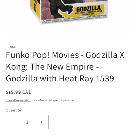
Ouvrir
le
FUNKO
média
Funko Pop! Movies - Godzilla X
1
dans
une
Kong: The New Empire -
fenêtre
modale
Godzilla with Heat Ray 1539
Prix
$19.99 CAD
habituel
Frais d'expédition
calculés à l'étape de paiement.
Quantité
Réduire
Augmenter
la
la