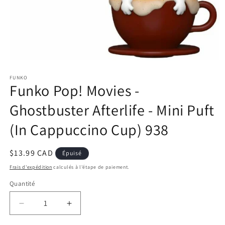
Ouvrir
le
FUNKO
média
Funko Pop! Movies -
1
dans
une
Ghostbuster Afterlife - Mini Puft
fenêtre
modale
(In Cappuccino Cup) 938
Prix
$13.99 CAD
Épuisé
habituel
Frais d'expédition
calculés à l'étape de paiement.
Quantité
Réduire
Augmenter
la
la