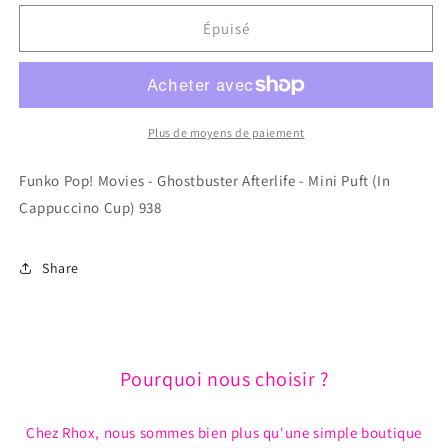
quantité
quantité
de
de
Épuisé
Funko
Funko
Pop!
Pop!
Movies
Movies
-
-
Ghostbuster
Ghostbuster
Plus de moyens de paiement
Afterlife
Afterlife
-
-
Funko Pop! Movies - Ghostbuster Afterlife - Mini Puft (In
Mini
Mini
Cappuccino Cup) 938
Puft
Puft
(In
(In
Cappuccino
Cappuccino
Share
Cup)
Cup)
938
938
Pourquoi nous choisir ?
Chez Rhox, nous sommes bien plus qu'une simple boutique