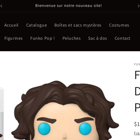
Bienvenue sur notre nouveau site!
Accueil
Catalogue
Boîtes et sacs mystères
Costumes
Figurines
Funko Pop !
Peluches
Sac à dos
Contact
FU
F
D
P
Pr
$
ha
Fra