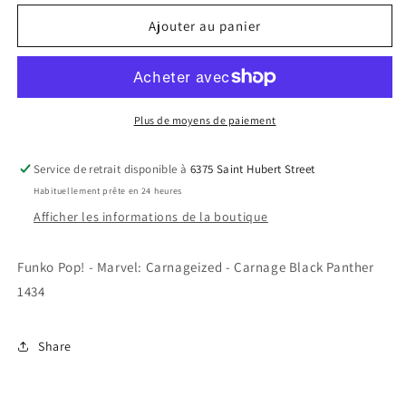
quantité
quantité
de
de
Ajouter au panier
Funko
Funko
Pop!
Pop!
-
-
Marvel:
Marvel:
Carnageized
Carnageized
Plus de moyens de paiement
-
-
Carnage
Carnage
Service de retrait disponible à
6375 Saint Hubert Street
Black
Black
Habituellement prête en 24 heures
Panther
Panther
1434
1434
Afficher les informations de la boutique
Funko Pop! - Marvel: Carnageized - Carnage Black Panther
1434
Share