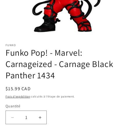
Ouvrir
le
FUNKO
média
Funko Pop! - Marvel:
1
dans
une
Carnageized - Carnage Black
fenêtre
modale
Panther 1434
Prix
$15.99 CAD
habituel
Frais d'expédition
calculés à l'étape de paiement.
Quantité
Réduire
Augmenter
la
la