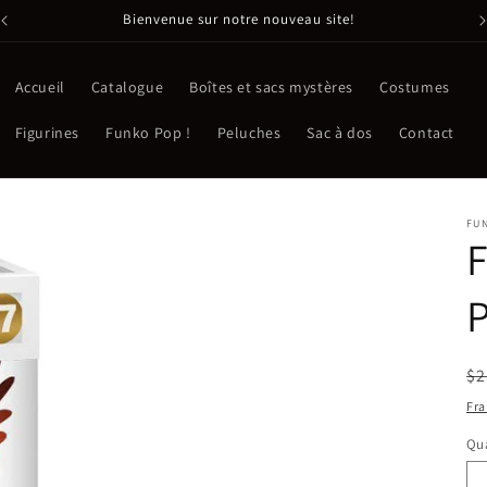
Bienvenue sur notre nouveau site!
Accueil
Catalogue
Boîtes et sacs mystères
Costumes
Figurines
Funko Pop !
Peluches
Sac à dos
Contact
FU
F
P
Pr
$2
ha
Fra
Qua