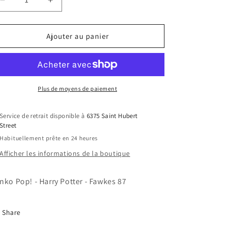
Réduire
Augmenter
la
la
quantité
quantité
de
de
Ajouter au panier
Funko
Funko
Pop!
Pop!
-
-
Harry
Harry
Potter
Potter
Plus de moyens de paiement
-
-
Fawkes
Fawkes
Service de retrait disponible à
6375 Saint Hubert
87
87
Street
Habituellement prête en 24 heures
Afficher les informations de la boutique
nko Pop! - Harry Potter - Fawkes 87
Share