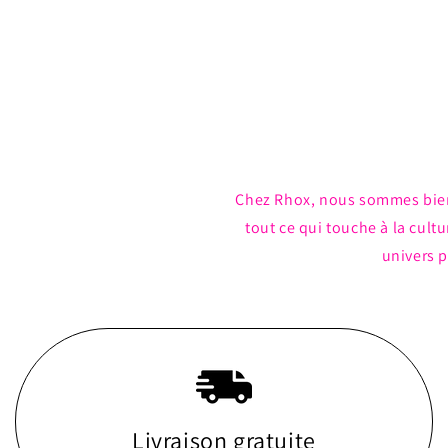
Ouvrir
le
média
1
dans
une
fenêtre
modale
Chez Rhox, nous sommes bie
tout ce qui touche à la cul
univers p
Livraison gratuite