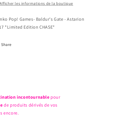
CHASE*
CHASE*
Afficher les informations de la boutique
nko Pop! Games- Baldur's Gate - Astarion
17 *Limited Edition CHASE*
Share
tination incontournable
pour
ue
de produits dérivés de vos
us encore.