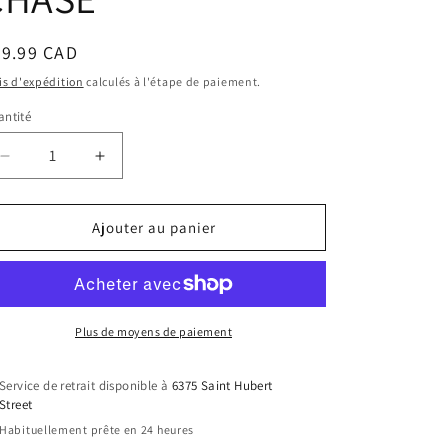
ix
59.99 CAD
bituel
is d'expédition
calculés à l'étape de paiement.
ntité
Réduire
Augmenter
la
la
quantité
quantité
de
de
Ajouter au panier
Funko
Funko
Pop!
Pop!
Games-
Games-
Baldur&#39;s
Baldur&#39;s
Gate
Gate
Plus de moyens de paiement
-
-
Astarion
Astarion
Service de retrait disponible à
6375 Saint Hubert
1017
1017
Street
*Limited
*Limited
Habituellement prête en 24 heures
Edition
Edition