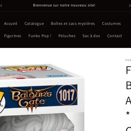
Bienvenue sur notre nouveau site!
Accueil
Catalogue
Boîtes et sacs mystères
Costumes
Figurines
Funko Pop !
Peluches
Sac à dos
Contact
FU
B
A
*