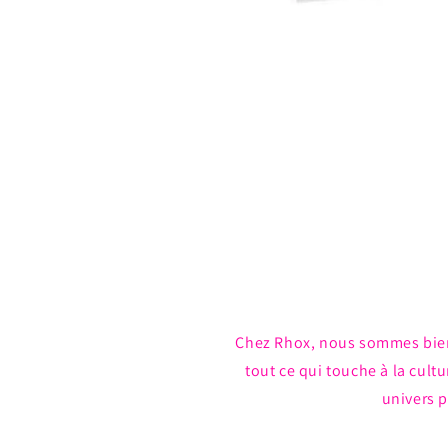
Ouvrir
le
média
1
dans
une
fenêtre
modale
Chez Rhox, nous sommes bie
tout ce qui touche à la cul
univers p