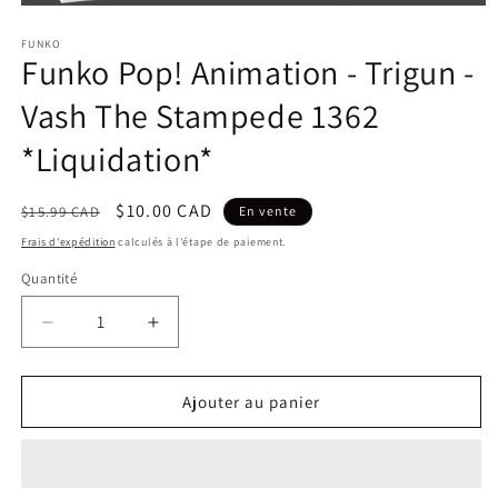
Ouvrir
le
FUNKO
média
Funko Pop! Animation - Trigun -
1
dans
une
Vash The Stampede 1362
fenêtre
modale
*Liquidation*
Prix
Prix
$10.00 CAD
$15.99 CAD
En vente
habituel
promotionnel
Frais d'expédition
calculés à l'étape de paiement.
Quantité
Réduire
Augmenter
la
la
quantité
quantité
de
de
Ajouter au panier
Funko
Funko
Pop!
Pop!
Animation
Animation
-
-