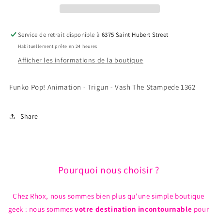
Trigun
Trigun
-
-
Vash
Vash
Service de retrait disponible à
6375 Saint Hubert Street
The
The
Habituellement prête en 24 heures
Stampede
Stampede
1362
1362
Afficher les informations de la boutique
*Liquidation*
*Liquidation*
Funko Pop! Animation - Trigun - Vash The Stampede 1362
Share
Pourquoi nous choisir ?
Chez Rhox, nous sommes bien plus qu'une simple boutique
geek : nous sommes
votre destination incontournable
pour