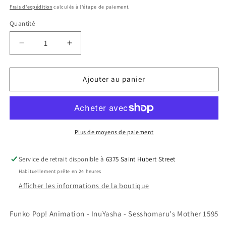
habituel
Frais d'expédition
calculés à l'étape de paiement.
Quantité
Réduire
Augmenter
la
la
quantité
quantité
de
de
Ajouter au panier
Funko
Funko
Pop!
Pop!
Animation
Animation
-
-
InuYasha
InuYasha
Plus de moyens de paiement
-
-
Sesshomaru&#39;s
Sesshomaru&#39;s
Service de retrait disponible à
6375 Saint Hubert Street
Mother
Mother
Habituellement prête en 24 heures
1595
1595
Afficher les informations de la boutique
Funko Pop! Animation - InuYasha - Sesshomaru's Mother 1595