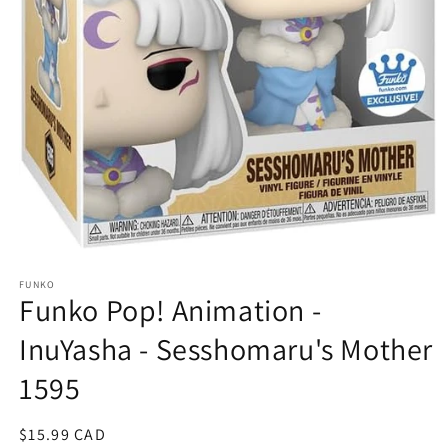
Ouvrir
le
FUNKO
média
Funko Pop! Animation -
1
dans
une
InuYasha - Sesshomaru's Mother
fenêtre
modale
1595
Prix
$15.99 CAD