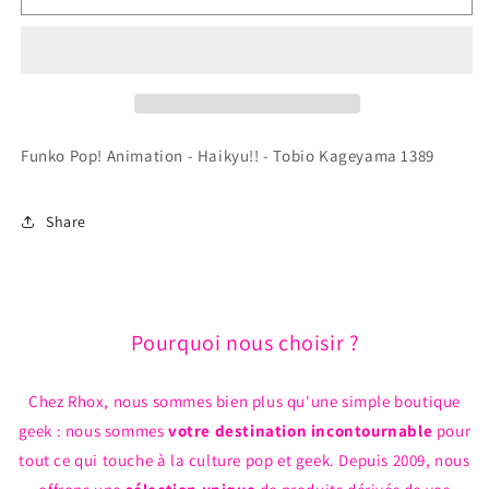
Funko
Funko
Pop!
Pop!
Animation
Animation
-
-
Haikyu!!
Haikyu!!
-
-
Tobio
Tobio
Funko Pop! Animation - Haikyu!! - Tobio Kageyama 1389
Kageyama
Kageyama
1389
1389
Share
Pourquoi nous choisir ?
Chez Rhox, nous sommes bien plus qu'une simple boutique
geek : nous sommes
votre destination incontournable
pour
tout ce qui touche à la culture pop et geek. Depuis 2009, nous