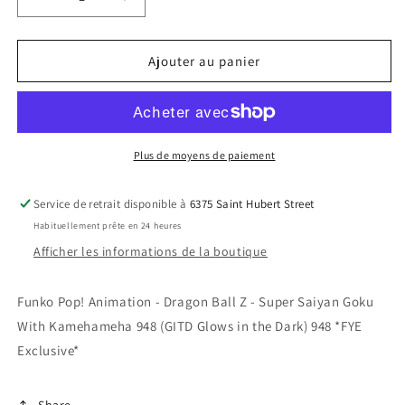
Réduire
Augmenter
la
la
quantité
quantité
de
de
Ajouter au panier
Funko
Funko
Pop!
Pop!
Animation
Animation
-
-
Dragon
Dragon
Plus de moyens de paiement
Ball
Ball
Z
Z
Service de retrait disponible à
6375 Saint Hubert Street
-
-
Habituellement prête en 24 heures
Super
Super
Saiyan
Saiyan
Afficher les informations de la boutique
Goku
Goku
With
With
Funko Pop! Animation - Dragon Ball Z - Super Saiyan Goku
Kamehameha
Kamehameha
With Kamehameha 948 (GITD Glows in the Dark) 948 *FYE
948
948
(GITD
(GITD
Exclusive*
Glows
Glows
in
in
the
the
Share