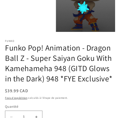
Ouvrir
le
FUNKO
média
Funko Pop! Animation - Dragon
1
dans
une
Ball Z - Super Saiyan Goku With
fenêtre
modale
Kamehameha 948 (GITD Glows
in the Dark) 948 *FYE Exclusive*
Prix
$39.99 CAD
habituel
Frais d'expédition
calculés à l'étape de paiement.
Quantité