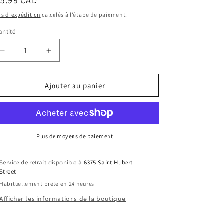
ix
15.99 CAD
bituel
is d'expédition
calculés à l'étape de paiement.
ntité
Réduire
Augmenter
la
la
quantité
quantité
de
de
Ajouter au panier
Funko
Funko
Pop!
Pop!
Animation
Animation
-
-
Dragon
Dragon
Plus de moyens de paiement
Ball
Ball
GT
GT
Service de retrait disponible à
6375 Saint Hubert
-
-
Street
Goten
Goten
Habituellement prête en 24 heures
with
with
Phone
Phone
Afficher les informations de la boutique
1632
1632