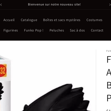
Bienvenue sur notre nouveau site!
Accueil
Catalogue
Boîtes et sacs mystères
Costumes
Figurines
Funko Pop !
Peluches
Sac à dos
Contact
FU
A
B