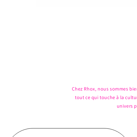
Ouvrir
le
média
1
dans
une
fenêtre
modale
Chez Rhox, nous sommes bie
tout ce qui touche à la cul
univers p