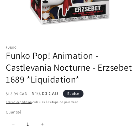
Ouvrir
le
FUNKO
média
Funko Pop! Animation -
1
dans
une
Castlevania Nocturne - Erzsebet
fenêtre
modale
1689 *Liquidation*
Prix
Prix
$10.00 CAD
$15.99 CAD
Épuisé
habituel
promotionnel
Frais d'expédition
calculés à l'étape de paiement.
Quantité
Réduire
Augmenter
la
la