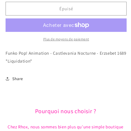
quantité
quantité
de
de
Épuisé
Funko
Funko
Pop!
Pop!
Animation
Animation
-
-
Castlevania
Castlevania
Plus de moyens de paiement
Nocturne
Nocturne
-
-
Funko Pop! Animation - Castlevania Nocturne - Erzsebet 1689
Erzsebet
Erzsebet
*Liquidation*
1689
1689
*Liquidation*
*Liquidation*
Share
Pourquoi nous choisir ?
Chez Rhox, nous sommes bien plus qu'une simple boutique